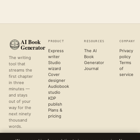
AI Book
PRODUCT
RESOURCES
COMPANY
Generator
Express
The AI
Privacy
writer
Book
policy
The writing
Studio
Generator
Terms
tool that
wizard
Journal
of
streams the
Cover
service
first chapter
designer
in three
Audiobook
minutes —
studio
and stays
KDP
out of your
publish
way for the
Plans &
next ninety
pricing
thousand
words.