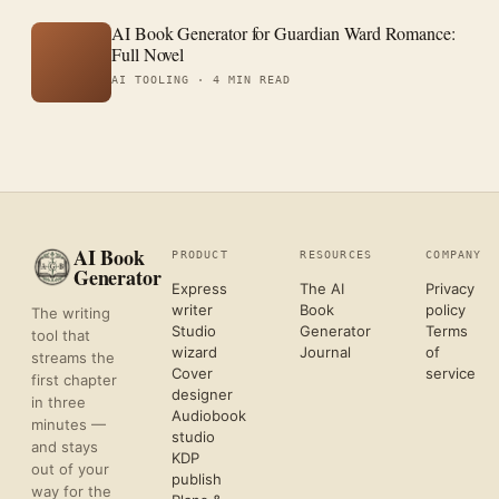
AI Book Generator for Guardian Ward Romance:
Full Novel
AI TOOLING ·
4 MIN READ
AI Book
PRODUCT
RESOURCES
COMPANY
Generator
Express
The AI
Privacy
writer
Book
policy
The writing
Studio
Generator
Terms
tool that
wizard
Journal
of
streams the
Cover
service
first chapter
designer
in three
Audiobook
minutes —
studio
and stays
KDP
out of your
publish
way for the