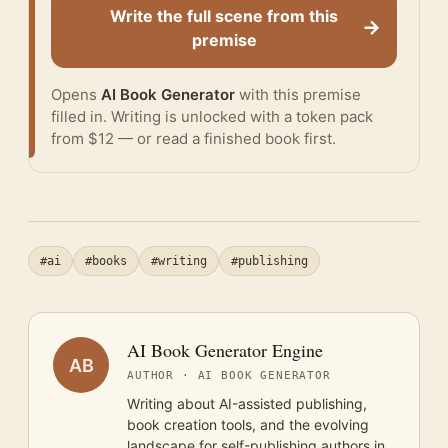
Write the full scene from this
→
premise
Opens
AI Book Generator
with this premise
filled in. Writing is unlocked with a token pack
from $12 — or
read a finished book
first.
#ai
#books
#writing
#publishing
AI Book Generator Engine
AB
AUTHOR · AI BOOK GENERATOR
Writing about AI-assisted publishing,
book creation tools, and the evolving
landscape for self-publishing authors in